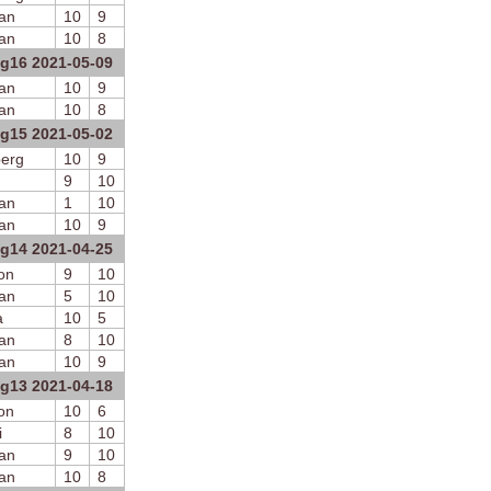
an
10
9
an
10
8
ng16 2021-05-09
an
10
9
an
10
8
ng15 2021-05-02
erg
10
9
9
10
an
1
10
an
10
9
ng14 2021-04-25
on
9
10
an
5
10
a
10
5
an
8
10
an
10
9
ng13 2021-04-18
on
10
6
i
8
10
an
9
10
an
10
8