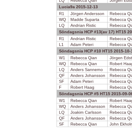
LQ
Rebecca Qian
Jörgen Eds
Lucia9a 2015-12-13
R1
Jörgen Andersson
Rebecca Qi
WQ
Madde Suparta
Rebecca Qi
LQ
Andrian Ristic
Rebecca Qi
Söndagsnia HCP #13(av 17) HT15 20
R1
Andrian Ristic
Rebecca Qi
L1
Adam Peteri
Rebecca Qi
Söndagsnia HCP #10 HT15 2015-10-
W1
Rebecca Qian
Jörgen Eds
WQ
Rebecca Qian
Robert Haa
LQ
Anders Sannemo
Rebecca Qi
QF
Anders Johansson
Rebecca Qi
SF
Adam Peteri
Rebecca Qi
F
Robert Haag
Rebecca Qi
Söndagsnia HCP #5 HT15 2015-09-0
W1
Rebecca Qian
Robert Haa
WQ
Anders Johansson
Rebecca Qi
LQ
Joakim Carlsson
Rebecca Qi
QF
Anders Johansson
Rebecca Qi
SF
Rebecca Qian
John Ekhol