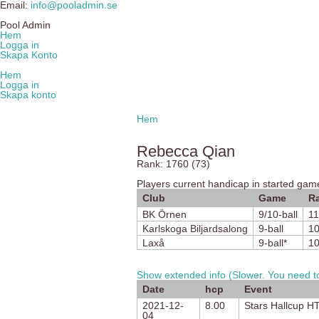
Email:
info@pooladmin.se
Pool Admin
Hem
Logga in
Skapa Konto
Hem
Logga in
Skapa konto
Hem
Rebecca Qian
Rank: 1760 (73)
Players current handicap in started gam
Club
Game
Ra
BK Örnen
9/10-ball
11
Karlskoga Biljardsalong
9-ball
1
Laxå
9-ball*
1
Show extended info (Slower. You need to
Date
hcp
Event
2021-12-
8.00
Stars Hallcup H
04