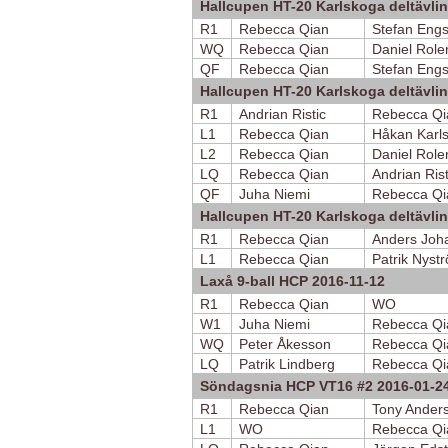
Hallcupen HT-20 Karlskoga deltävlin
R1
Rebecca Qian
Stefan Eng
WQ
Rebecca Qian
Daniel Role
QF
Rebecca Qian
Stefan Eng
Hallcupen HT-20 Karlskoga deltävlin
R1
Andrian Ristic
Rebecca Qi
L1
Rebecca Qian
Håkan Karl
L2
Rebecca Qian
Daniel Role
LQ
Rebecca Qian
Andrian Rist
QF
Juha Niemi
Rebecca Qi
Hallcupen HT-20 Karlskoga deltävlin
R1
Rebecca Qian
Anders Joh
L1
Rebecca Qian
Patrik Nyst
Laxå 9-ball HCP 2016-11-12
R1
Rebecca Qian
WO
W1
Juha Niemi
Rebecca Qi
WQ
Peter Åkesson
Rebecca Qi
LQ
Patrik Lindberg
Rebecca Qi
Söndagsnia HCP VT16 #2 2016-01-2
R1
Rebecca Qian
Tony Ander
L1
WO
Rebecca Qi