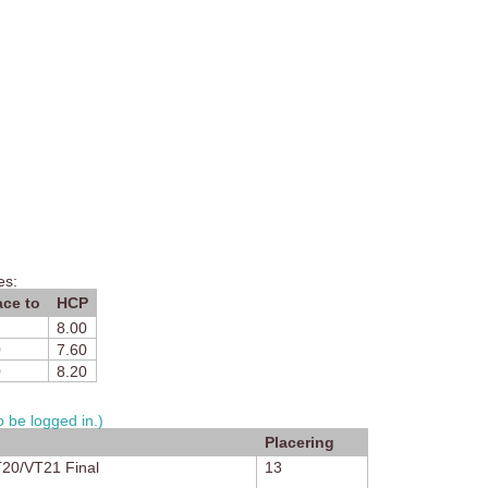
es:
ce to
HCP
8.00
0
7.60
0
8.20
 be logged in.)
Placering
T20/VT21 Final
13