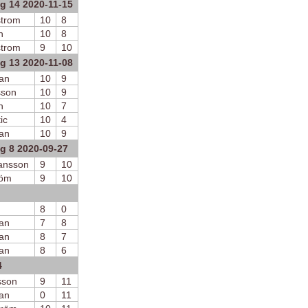
g 14 2020-11-15
strom
10
8
n
10
8
strom
9
10
g 13 2020-11-08
an
10
9
sson
10
9
n
10
7
ic
10
4
an
10
9
g 8 2020-09-27
ansson
9
10
röm
9
10
8
0
an
7
8
an
8
7
an
8
6
4
sson
9
11
an
0
11