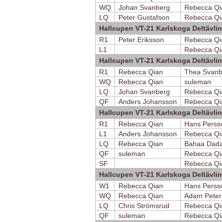
WQ
Johan Svanberg
Rebecca Qi
LQ
Peter Gustafson
Rebecca Qi
Hallcupen VT-21 Karlskoga Deltävli
R1
Peter Eriksson
Rebecca Qi
L1
Rebecca Qi
Hallcupen VT-21 Karlskoga Deltävli
R1
Rebecca Qian
Thea Svanb
WQ
Rebecca Qian
suleman
LQ
Johan Svanberg
Rebecca Qi
QF
Anders Johansson
Rebecca Qi
Hallcupen VT-21 Karlskoga Deltävli
R1
Rebecca Qian
Hans Perss
L1
Anders Johansson
Rebecca Qi
LQ
Rebecca Qian
Bahaa Dad
QF
suleman
Rebecca Qi
SF
Rebecca Qi
Hallcupen VT-21 Karlskoga Deltävli
W1
Rebecca Qian
Hans Perss
WQ
Rebecca Qian
Adam Peter
LQ
Chris Strömsrud
Rebecca Qi
QF
suleman
Rebecca Qi