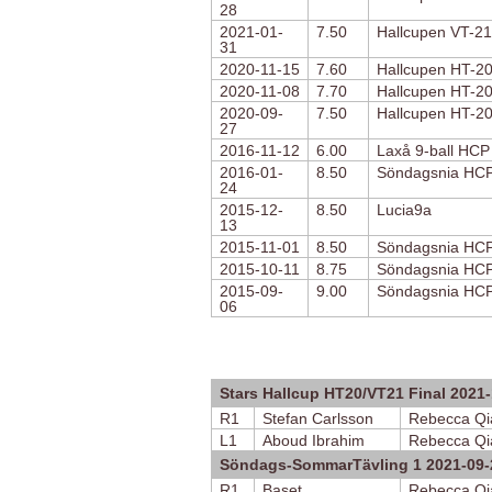
28
2021-01-
7.50
Hallcupen VT-21
31
2020-11-15
7.60
Hallcupen HT-20
2020-11-08
7.70
Hallcupen HT-20
2020-09-
7.50
Hallcupen HT-20 
27
2016-11-12
6.00
Laxå 9-ball HCP
2016-01-
8.50
Söndagsnia HC
24
2015-12-
8.50
Lucia9a
13
2015-11-01
8.50
Söndagsnia HCP
2015-10-11
8.75
Söndagsnia HC
2015-09-
9.00
Söndagsnia HC
06
Stars Hallcup HT20/VT21 Final 2021
R1
Stefan Carlsson
Rebecca Qi
L1
Aboud Ibrahim
Rebecca Qi
Söndags-SommarTävling 1 2021-09-
R1
Baset
Rebecca Qi