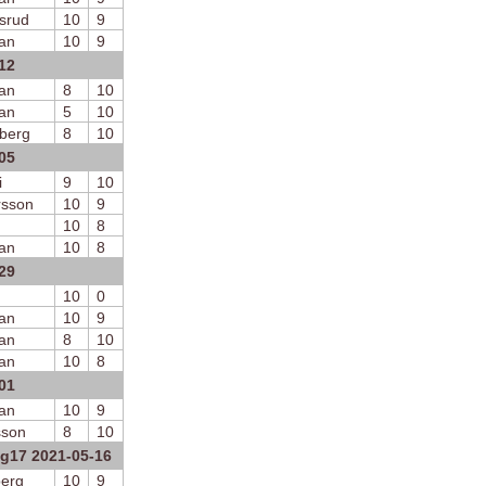
srud
10
9
an
10
9
12
an
8
10
an
5
10
berg
8
10
05
i
9
10
rsson
10
9
10
8
an
10
8
29
10
0
an
10
9
an
8
10
an
10
8
01
an
10
9
sson
8
10
ng17 2021-05-16
erg
10
9