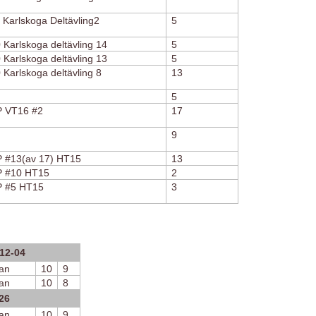
 Karlskoga Deltävling2
5
 Karlskoga deltävling 14
5
 Karlskoga deltävling 13
5
Karlskoga deltävling 8
13
5
P VT16 #2
17
9
 #13(av 17) HT15
13
P #10 HT15
2
P #5 HT15
3
-12-04
an
10
9
an
10
8
26
an
10
9