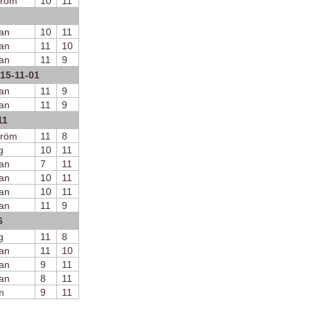
tröm
10
11
an
10
11
an
11
10
an
11
9
15-11-01
an
11
9
an
11
9
11
tröm
11
8
g
10
11
an
7
11
an
10
11
an
10
11
an
11
9
6
g
11
8
an
11
10
an
9
11
an
8
11
m
9
11