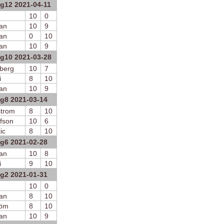
ng12 2021-04-11
10
0
an
10
9
an
0
10
an
10
9
ng10 2021-03-28
berg
10
7
i
8
10
an
10
9
ng8 2021-03-14
strom
8
10
fson
10
6
ic
8
10
ng6 2021-02-28
an
10
8
i
9
10
ng2 2021-01-31
10
0
an
8
10
röm
8
10
an
10
9