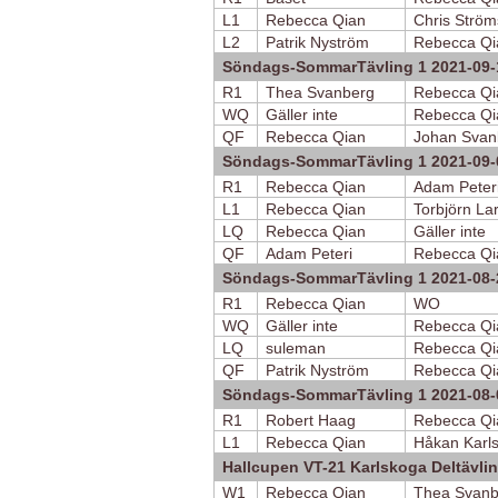
L1
Rebecca Qian
Chris Ström
L2
Patrik Nyström
Rebecca Qi
Söndags-SommarTävling 1 2021-09-
R1
Thea Svanberg
Rebecca Qi
WQ
Gäller inte
Rebecca Qi
QF
Rebecca Qian
Johan Svan
Söndags-SommarTävling 1 2021-09-
R1
Rebecca Qian
Adam Peter
L1
Rebecca Qian
Torbjörn La
LQ
Rebecca Qian
Gäller inte
QF
Adam Peteri
Rebecca Qi
Söndags-SommarTävling 1 2021-08-
R1
Rebecca Qian
WO
WQ
Gäller inte
Rebecca Qi
LQ
suleman
Rebecca Qi
QF
Patrik Nyström
Rebecca Qi
Söndags-SommarTävling 1 2021-08-
R1
Robert Haag
Rebecca Qi
L1
Rebecca Qian
Håkan Karl
Hallcupen VT-21 Karlskoga Deltävli
W1
Rebecca Qian
Thea Svanb