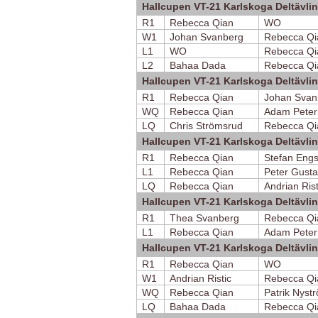
Hallcupen VT-21 Karlskoga Deltävli
R1
Rebecca Qian
WO
W1
Johan Svanberg
Rebecca Qi
L1
WO
Rebecca Qi
L2
Bahaa Dada
Rebecca Qi
Hallcupen VT-21 Karlskoga Deltävli
R1
Rebecca Qian
Johan Svan
WQ
Rebecca Qian
Adam Peter
LQ
Chris Strömsrud
Rebecca Qi
Hallcupen VT-21 Karlskoga Deltävli
R1
Rebecca Qian
Stefan Eng
L1
Rebecca Qian
Peter Gusta
LQ
Rebecca Qian
Andrian Rist
Hallcupen VT-21 Karlskoga Deltävli
R1
Thea Svanberg
Rebecca Qi
L1
Rebecca Qian
Adam Peter
Hallcupen VT-21 Karlskoga Deltävli
R1
Rebecca Qian
WO
W1
Andrian Ristic
Rebecca Qi
WQ
Rebecca Qian
Patrik Nyst
LQ
Bahaa Dada
Rebecca Qi