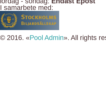
lördag - söndag:
Endast Epost
I samarbete med:
© 2016. «
Pool Admin
». All rights r