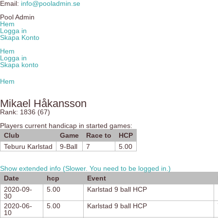
Email:
info@pooladmin.se
Pool Admin
Hem
Logga in
Skapa Konto
Hem
Logga in
Skapa konto
Hem
Mikael Håkansson
Rank: 1836 (67)
Players current handicap in started games:
Club
Game
Race to
HCP
Teburu Karlstad
9-Ball
7
5.00
Show extended info (Slower. You need to be logged in.)
Date
hcp
Event
2020-09-
5.00
Karlstad 9 ball HCP
30
2020-06-
5.00
Karlstad 9 ball HCP
10