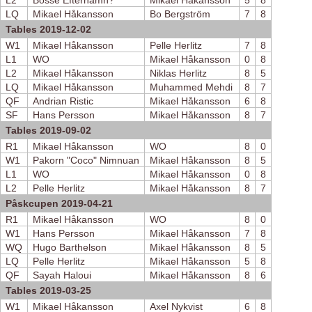
L2
Bosse Efternamn?
Mikael Håkansson
5
8
LQ
Mikael Håkansson
Bo Bergström
7
8
Tables 2019-12-02
W1
Mikael Håkansson
Pelle Herlitz
7
8
L1
WO
Mikael Håkansson
0
8
L2
Mikael Håkansson
Niklas Herlitz
8
5
LQ
Mikael Håkansson
Muhammed Mehdi
8
7
QF
Andrian Ristic
Mikael Håkansson
6
8
SF
Hans Persson
Mikael Håkansson
8
7
Tables 2019-09-02
R1
Mikael Håkansson
WO
8
0
W1
Pakorn "Coco" Nimnuan
Mikael Håkansson
8
5
L1
WO
Mikael Håkansson
0
8
L2
Pelle Herlitz
Mikael Håkansson
8
7
Påskcupen 2019-04-21
R1
Mikael Håkansson
WO
8
0
W1
Hans Persson
Mikael Håkansson
7
8
WQ
Hugo Barthelson
Mikael Håkansson
8
5
LQ
Pelle Herlitz
Mikael Håkansson
5
8
QF
Sayah Haloui
Mikael Håkansson
8
6
Tables 2019-03-25
W1
Mikael Håkansson
Axel Nykvist
6
8