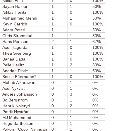
Niklas Edin
1
0
100%
Sayah Haloui
1
1
50%
Niklas Herlitz
1
0
100%
Muhammed Mehdi
1
1
50%
Kevin Carrich
1
0
100%
Adam Peteri
1
1
50%
Chris Strömsrud
1
1
50%
Hans Persson
2
1
67%
Axel Hägerdal
1
0
100%
Thea Svanberg
1
0
100%
Bahaa Dada
1
0
100%
Pelle Herlitz
1
2
33%
Andrian Ristic
1
1
50%
Bosse Efternamn?
1
0
100%
Mohab Alkarawani
0
1
0%
Axel Nykvist
0
1
0%
Anders Johansson
0
3
0%
Bo Bergström
0
1
0%
Henrik Noleryd
0
2
0%
Patrik Nyström
0
1
0%
MJ Mohammed
0
1
0%
Hugo Barthelson
0
1
0%
Pakorn "Coco" Nimnuan
0
1
0%