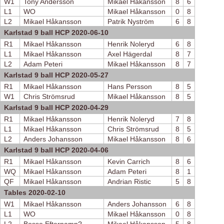
W1
Tony Andersson
Mikael Håkansson
8
6
L1
WO
Mikael Håkansson
0
8
L2
Mikael Håkansson
Patrik Nyström
6
8
Karlstad 9 ball HCP 2020-06-10
R1
Mikael Håkansson
Henrik Noleryd
6
8
L1
Mikael Håkansson
Axel Hägerdal
8
7
L2
Adam Peteri
Mikael Håkansson
8
7
Karlstad 9 ball HCP 2020-05-27
R1
Mikael Håkansson
Hans Persson
8
5
W1
Chris Strömsrud
Mikael Håkansson
8
5
Karlstad 9 ball HCP 2020-04-29
R1
Mikael Håkansson
Henrik Noleryd
7
8
L1
Mikael Håkansson
Chris Strömsrud
8
5
L2
Anders Johansson
Mikael Håkansson
8
6
Karlstad 9 ball HCP 2020-04-06
R1
Mikael Håkansson
Kevin Carrich
8
6
WQ
Mikael Håkansson
Adam Peteri
8
1
QF
Mikael Håkansson
Andrian Ristic
5
8
Tables 2020-02-10
W1
Mikael Håkansson
Anders Johansson
6
8
L1
WO
Mikael Håkansson
0
8