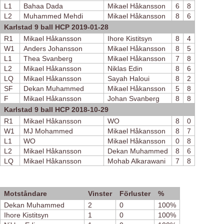
L1
Bahaa Dada
Mikael Håkansson
6
8
L2
Muhammed Mehdi
Mikael Håkansson
8
6
Karlstad 9 ball HCP 2019-01-28
R1
Mikael Håkansson
Ihore Kistitsyn
8
4
W1
Anders Johansson
Mikael Håkansson
8
5
L1
Thea Svanberg
Mikael Håkansson
7
8
L2
Mikael Håkansson
Niklas Edin
8
6
LQ
Mikael Håkansson
Sayah Haloui
8
2
SF
Dekan Muhammed
Mikael Håkansson
5
8
F
Mikael Håkansson
Johan Svanberg
8
8
Karlstad 9 ball HCP 2018-10-29
R1
Mikael Håkansson
WO
8
0
W1
MJ Mohammed
Mikael Håkansson
8
7
L1
WO
Mikael Håkansson
0
8
L2
Mikael Håkansson
Dekan Muhammed
8
6
LQ
Mikael Håkansson
Mohab Alkarawani
7
8
Motståndare
Vinster
Förluster
%
Dekan Muhammed
2
0
100%
Ihore Kistitsyn
1
0
100%